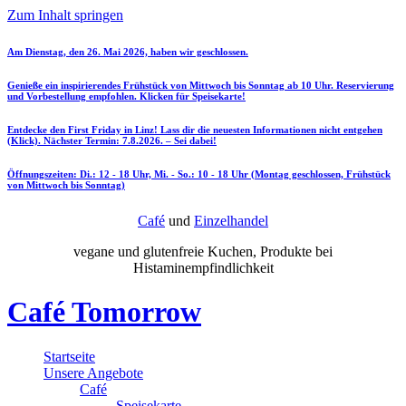
Zum Inhalt springen
Am Dienstag, den 26. Mai 2026, haben wir geschlossen.
Genieße ein inspirierendes Frühstück von Mittwoch bis Sonntag ab 10 Uhr. Reservierung
und Vorbestellung empfohlen. Klicken für Speisekarte!
Entdecke den First Friday in Linz! Lass dir die neuesten Informationen nicht entgehen
(Klick). Nächster Termin: 7.8.2026. – Sei dabei!
Öffnungszeiten: Di.: 12 - 18 Uhr, Mi. - So.: 10 - 18 Uhr (Montag geschlossen, Frühstück
von Mittwoch bis Sonntag)
Café
und
Einzelhandel
vegane und glutenfreie Kuchen, Produkte bei
Histaminempfindlichkeit
Café Tomorrow
Startseite
Unsere Angebote
Café
Speisekarte