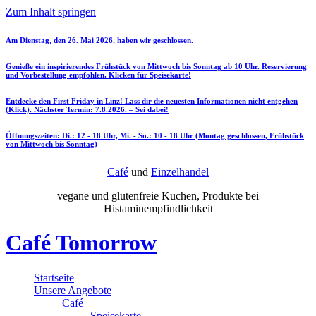
Zum Inhalt springen
Am Dienstag, den 26. Mai 2026, haben wir geschlossen.
Genieße ein inspirierendes Frühstück von Mittwoch bis Sonntag ab 10 Uhr. Reservierung
und Vorbestellung empfohlen. Klicken für Speisekarte!
Entdecke den First Friday in Linz! Lass dir die neuesten Informationen nicht entgehen
(Klick). Nächster Termin: 7.8.2026. – Sei dabei!
Öffnungszeiten: Di.: 12 - 18 Uhr, Mi. - So.: 10 - 18 Uhr (Montag geschlossen, Frühstück
von Mittwoch bis Sonntag)
Café
und
Einzelhandel
vegane und glutenfreie Kuchen, Produkte bei
Histaminempfindlichkeit
Café Tomorrow
Startseite
Unsere Angebote
Café
Speisekarte