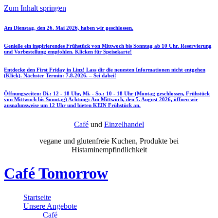
Zum Inhalt springen
Am Dienstag, den 26. Mai 2026, haben wir geschlossen.
Genieße ein inspirierendes Frühstück von Mittwoch bis Sonntag ab 10 Uhr. Reservierung
und Vorbestellung empfohlen. Klicken für Speisekarte!
Entdecke den First Friday in Linz! Lass dir die neuesten Informationen nicht entgehen
(Klick). Nächster Termin: 7.8.2026. – Sei dabei!
Öffnungszeiten: Di.: 12 - 18 Uhr, Mi. - So.: 10 - 18 Uhr (Montag geschlossen, Frühstück
von Mittwoch bis Sonntag) Achtung: Am Mittwoch, den 5. August 2026, öffnen wir
ausnahmsweise um 12 Uhr und bieten KEIN Frühstück an.
Café
und
Einzelhandel
vegane und glutenfreie Kuchen, Produkte bei
Histaminempfindlichkeit
Café Tomorrow
Startseite
Unsere Angebote
Café