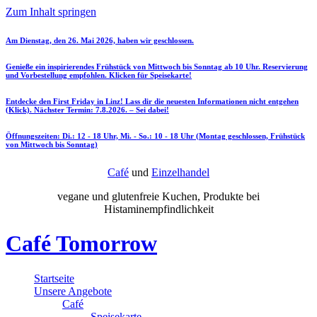
Zum Inhalt springen
Am Dienstag, den 26. Mai 2026, haben wir geschlossen.
Genieße ein inspirierendes Frühstück von Mittwoch bis Sonntag ab 10 Uhr. Reservierung
und Vorbestellung empfohlen. Klicken für Speisekarte!
Entdecke den First Friday in Linz! Lass dir die neuesten Informationen nicht entgehen
(Klick). Nächster Termin: 7.8.2026. – Sei dabei!
Öffnungszeiten: Di.: 12 - 18 Uhr, Mi. - So.: 10 - 18 Uhr (Montag geschlossen, Frühstück
von Mittwoch bis Sonntag)
Café
und
Einzelhandel
vegane und glutenfreie Kuchen, Produkte bei
Histaminempfindlichkeit
Café Tomorrow
Startseite
Unsere Angebote
Café
Speisekarte