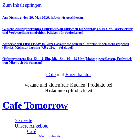
Zum Inhalt springen
Am Dienstag, den 26. Mai 2026, haben wir geschlossen.
Genieße ein inspirierendes Frühstück von Mittwoch bis Sonntag ab 10 Uhr. Reservierung
und Vorbestellung empfohlen. Klicken für Speisekarte!
Entdecke den First Friday in Linz! Lass dir die neuesten Informationen nicht entgehen
(Klick). Nächster Termin: 7.8.2026. – Sei dabei!
Öffnungszeiten: Di.: 12 - 18 Uhr, Mi. - So.: 10 - 18 Uhr (Montag geschlossen, Frühstück
von Mittwoch bis Sonntag)
Café
und
Einzelhandel
vegane und glutenfreie Kuchen, Produkte bei
Histaminempfindlichkeit
Café Tomorrow
Startseite
Unsere Angebote
Café
Speisekarte