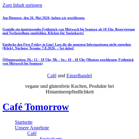
Zum Inhalt springen
Am Dienstag, den 26. Mai 2026, haben wir geschlossen.
Genieße ein inspirierendes Frühstück von Mittwoch bis Sonntag ab 10 Uhr. Reservierung
und Vorbestellung empfohlen. Klicken für Speisekarte!
Entdecke den First Friday in Linz! Lass dir die neuesten Informationen nicht entgehen
(Klick). Nächster Termin: 7.8.2026. – Sei dabei!
Öffnungszeiten: Di.: 12 - 18 Uhr, Mi. - So.: 10 - 18 Uhr (Montag geschlossen, Frühstück
von Mittwoch bis Sonntag)
Café
und
Einzelhandel
vegane und glutenfreie Kuchen, Produkte bei
Histaminempfindlichkeit
Café Tomorrow
Startseite
Unsere Angebote
Café
Speisekarte