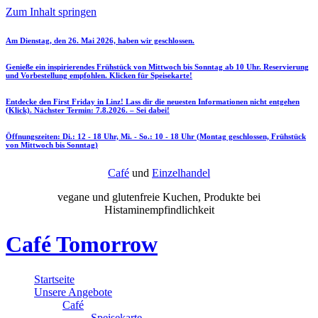
Zum Inhalt springen
Am Dienstag, den 26. Mai 2026, haben wir geschlossen.
Genieße ein inspirierendes Frühstück von Mittwoch bis Sonntag ab 10 Uhr. Reservierung
und Vorbestellung empfohlen. Klicken für Speisekarte!
Entdecke den First Friday in Linz! Lass dir die neuesten Informationen nicht entgehen
(Klick). Nächster Termin: 7.8.2026. – Sei dabei!
Öffnungszeiten: Di.: 12 - 18 Uhr, Mi. - So.: 10 - 18 Uhr (Montag geschlossen, Frühstück
von Mittwoch bis Sonntag)
Café
und
Einzelhandel
vegane und glutenfreie Kuchen, Produkte bei
Histaminempfindlichkeit
Café Tomorrow
Startseite
Unsere Angebote
Café
Speisekarte